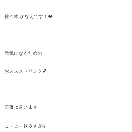
佐々木
かなえです！
❤️
元気になるための
おススメドリンク
💕
.
正直に言います
コーヒー飲みすぎ☕️