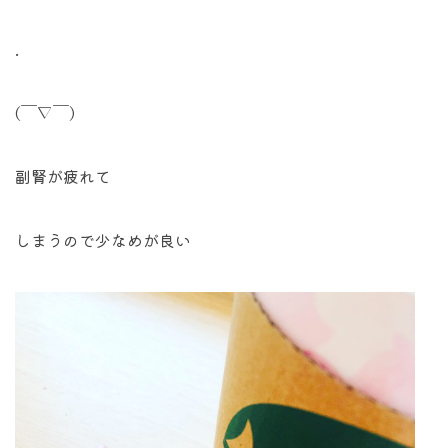
.
(￣▽￣)
副腎が疲れて
しまうので少なめが良い