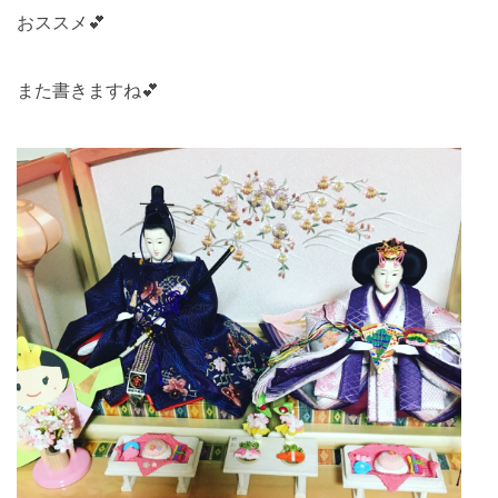
おススメ
💕
また書きますね
💕