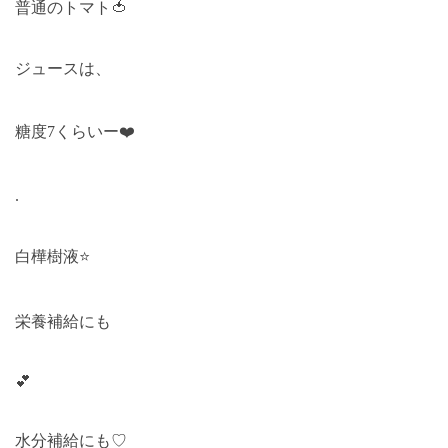
普通のトマト
🍅
ジュースは、
糖度7
くらいー
❤️
.
白樺樹液
⭐️
栄養補給にも
💕
水分補給にも♡