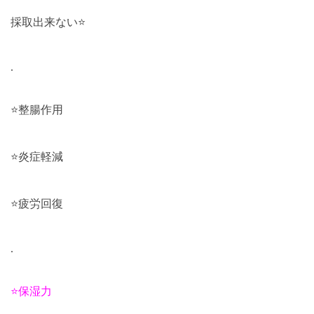
採取出来ない
⭐️
.
⭐️
整腸作用
⭐️
炎症軽減
⭐️
疲労回復
.
⭐️
保湿力