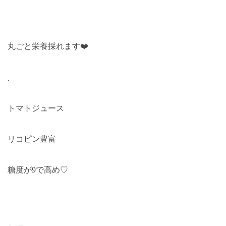
丸ごと栄養採れます
❤️
.
トマトジュース
リコピン豊富
糖度が
9
で高め♡