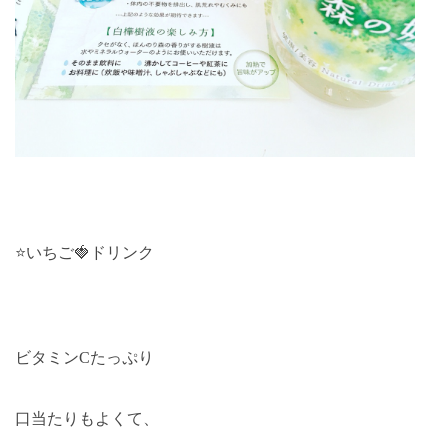
⭐️いちご
🍓
ドリンク
ビタミン
C
たっぷり
口当たりもよくて、