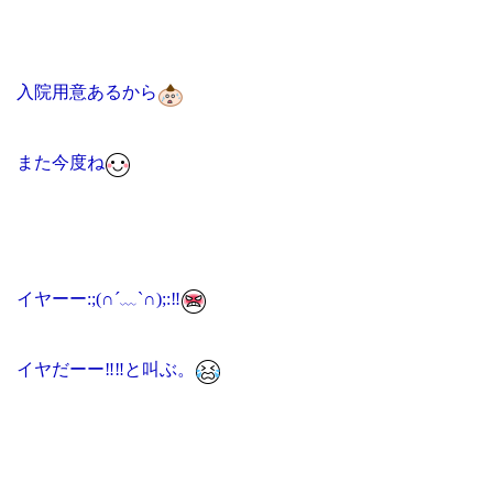
入院用意あるから
また今度ね
イヤーー
:
;(∩
´
﹏
`
∩);
:
‼️
イヤだーー
‼️‼️
と叫ぶ。