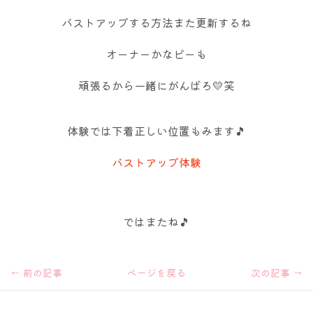
バストアップする方法また更新するね
オーナーかなピーも
頑張るから一緒にがんばろ💛笑
体験では下着正しい位置もみます🎵
バストアップ体験
ではまたね🎵
←
前の記事
ページを戻る
次の記事
→