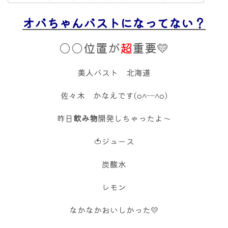
オバちゃんバストになってない？
○○位置が
超
重要💛
美人バスト 北海道
佐々木 かなえです(o^―^o)
昨日
飲み物
開発しちゃったよ～
🍅ジュース
炭酸水
レモン
なかなかおいしかった💛