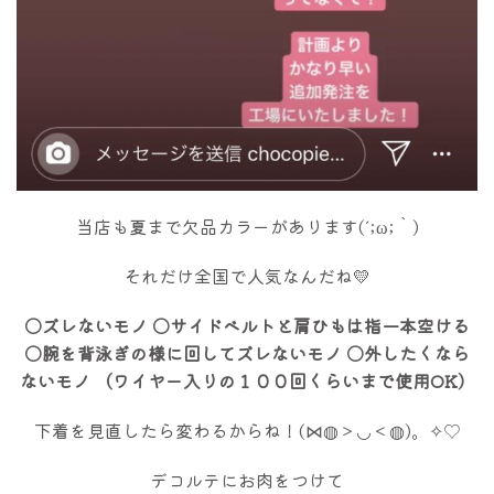
当店も夏まで欠品カラーがあります(´;ω;｀)
それだけ全国で人気なんだね💛
〇ズレないモノ
〇サイドベルトと肩ひもは指一本空ける
〇腕を背泳ぎの様に回してズレないモノ
〇外したくなら
ないモノ
（ワイヤー入りの１００回くらいまで使用OK）
下着を見直したら変わるからね！(⋈◍＞◡＜◍)。✧♡
デコルテにお肉をつけて