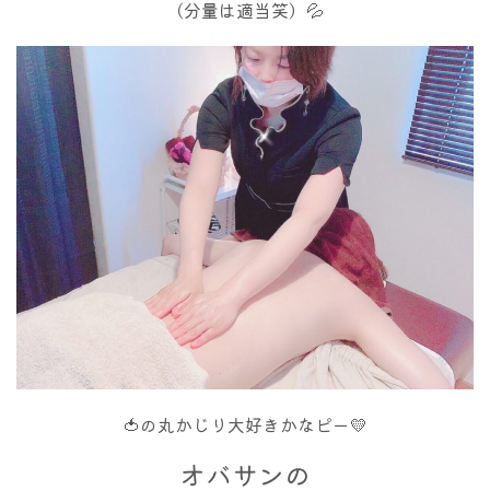
（分量は適当笑）💦
🍅の丸かじり大好きかなピー💛
オバサンの