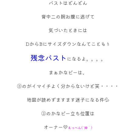
バストはどんどん
背中二の腕お腹に逃げて
気づいたときには
DからBにサイズダウンなんてことも☝
残念バスト
になるよ。。。。
まぁかなピーは、
③のがイマイチよく分からないけど笑・・・・
地図が読めずますます迷子になる件💦
②のかなピー立ち位置は
オーナー💛
えっへん( ´艸｀)