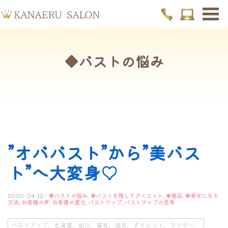
◆バストの悩み
”オババスト”から”美バス
ト”へ大変身♡
2020-04-12 /
◆バストの悩み
,
◆バストを残してダイエット
,
◆商品
,
◆幸せになる
方法
,
お客様の声
,
お客様の変化
,
バストアップ
,
バストアップの思考
バストアップ，北海道，旭川，貧乳，授乳，ダイエット，アラサー，