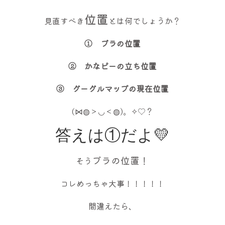
位置
見直すべき
とは何でしょうか？
① ブラの位置
② かなピーの立ち位置
③ グーグルマップの現在位置
(⋈◍＞◡＜◍)。✧♡？
答えは①だよ💛
ブラの位置！
そう
コレめっちゃ大事！！！！！
間違えたら、