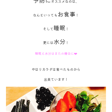
予防に
オススメなのは、
お食事
なんといっても
！
睡眠
そして
！
水分
更には
！
睡眠と水分はまたの機会に❤️
やはりカラダは食べたものから
出来ています！