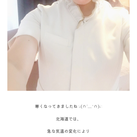
寒くなってきましたね:;(∩´﹏`∩);:
北海道では、
急な気温の変化により