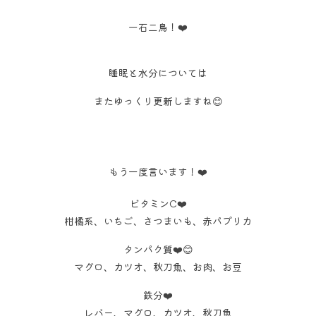
一石二鳥！❤️
睡眠と水分については
またゆっくり更新しますね😊
もう一度言います！❤️
ビタミンC❤️
柑橘系、いちご、さつまいも、赤パプリカ
タンパク質❤️😊
マグロ、カツオ、秋刀魚、お肉、お豆
鉄分❤️
レバー、マグロ、カツオ、秋刀魚