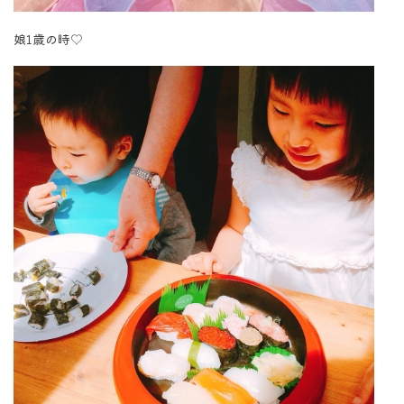
娘1歳の時♡