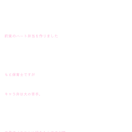
約束のハート弁当を作りました
もと保育士ですが
キャラ弁は大の苦手。