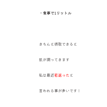
・食事で1リットル
きちんと摂取できると
肌が潤ってきます
私は最近
若返った
と
言われる事が多いです！