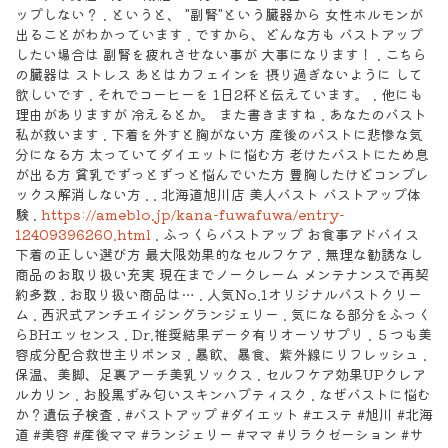
ップしない？ . というと、 "副腎"という臓器から 女性ホルモンが
出ることがわかっています . ですから、どんな方も バストアップ
したい場合は 副腎を疲れさせない事が 大事になります！ . こちら
の臓器は ストレス あとはカフェインを 摂り過ぎないように して
欲しいです . それでコーヒーを 1日2杯と伝えています。 . 他にも
理由がありますが 冷えるとか。 また書きますね . あなたのバスト
私が救います . 下着を外すと胸がない方 産後のバストに悲惨な気
分になる方 太っていてダイエットに悩む方 老けたバストにため息
が出る方 貧乳でずっとずっと悩んでいた方 豊胸したけどコンプレ
ックス解消しない方 . . 北海道旭川店 美人バスト バストアップ体
験 .
https://ameblo.jp/kana-fuwafuwa/entry-
12409396260.html
. ふっくらバストアップ お食事アドバイス
下着の正しい選び方 最大限効果的なセルフケア . 無理な勧誘なし
商品のお取り扱い充実 現在までノークレーム メンテナンスで再契
約多数 . お取り扱い商品は… . 人気No.1オリジナルバストクリー
ム . 西沢式アンチエイジングランジェリー . 気になる部分をふっく
らBHエッセンス . Dr.推奨結果データ有りオーソサプリ . ５つも美
容成分配合救世主リボンヌ . 暴飲、暴食、紫外線にリフレッシュ .
保温、美脚、足裏アーチ美乳ソックス . セルフケア効果UPクレア
ルカリン . お股黒ずみ匂いスキンハプティスク . なぜバストに悩む
か？遺伝子検査 . #バストアップ #ダイエット #エステ #旭川 #北海
道 #美容 #産後ママ #ランジェリー #ママ #リラクゼーション #サ