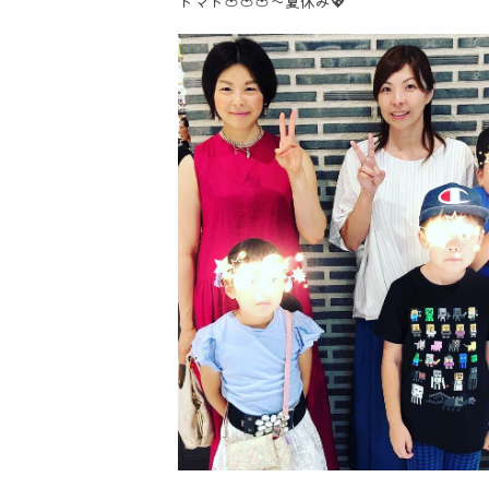
トマト🍅🍅🍅〜夏休み💖