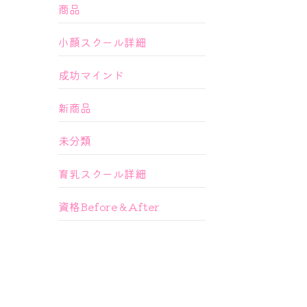
商品
小顔スクール詳細
成功マインド
新商品
未分類
育乳スクール詳細
資格Before＆After