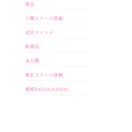
商品
小顔スクール詳細
成功マインド
新商品
未分類
育乳スクール詳細
資格Before＆After