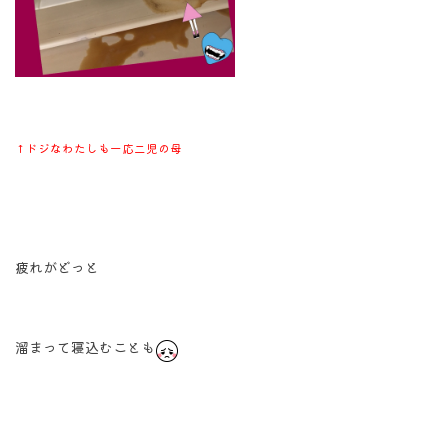
↑ドジなわたしも一応二児の母
疲れがどっと
溜まって寝込むことも